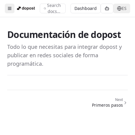
Search
Search documentation
Dashboard
ES
Toggle menu
docs…
Type to search across all documentation
Documentación de dopost
Todo lo que necesitas para integrar dopost y
publicar en redes sociales de forma
programática.
Next
Primeros pasos