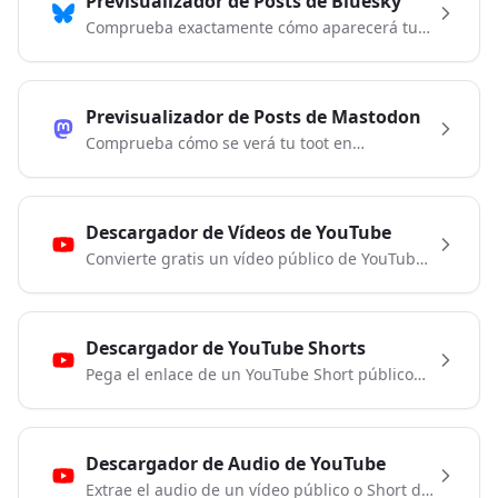
Previsualizador de Posts de Bluesky
Comprueba exactamente cómo aparecerá tu
publicación en Bluesky. Prueba tu texto e
imágenes antes de publicar.
Previsualizador de Posts de Mastodon
Comprueba cómo se verá tu toot en
Mastodon. Prueba tu texto e imágenes antes
de publicar en el fediverso.
Descargador de Vídeos de YouTube
Convierte gratis un vídeo público de YouTube
a MP4 y elige entre las resoluciones
disponibles. También puedes seleccionar MP3
si solo necesitas el audio.
Descargador de YouTube Shorts
Pega el enlace de un YouTube Short público
para guardar el vídeo en MP4 o su audio en
MP3. Puedes elegir la calidad antes de
descargar.
Descargador de Audio de YouTube
Extrae el audio de un vídeo público o Short de