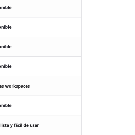
onible
onible
onible
onible
les workspaces
onible
ista y fácil de usar