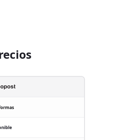
recios
aformas
onible