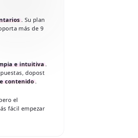
ntarios
. Su plan
soporta más de 9
mpia e intuitiva
.
spuestas, dopost
de contenido
.
 pero el
s fácil empezar