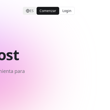
ES
Comenzar
Login
ost
mienta para