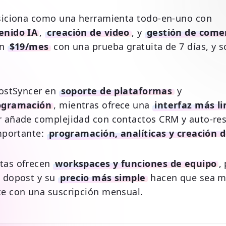
siciona como una herramienta todo-en-uno con
enido IA
,
creación de video
, y
gestión de come
en
$19/mes
con una prueba gratuita de 7 días, y 
PostSyncer en
soporte de plataformas
y
ogramación
, mientras ofrece una
interfaz más li
 añade complejidad con contactos CRM y auto-re
mportante:
programación, analíticas y creación 
tas ofrecen
workspaces y funciones de equipo
,
 dopost y su
precio más simple
hacen que sea má
e con una suscripción mensual.